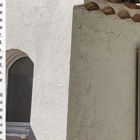
t
e
e
e
.
d,
.
e
,
.
e
t
i
m
k
er
e
se