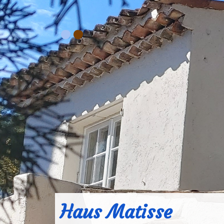
.
.
Haus Matisse