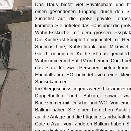
Das Haus bietet viel Privatsphäre und ha
einen gesonderten Eingang, durch den Si
zunächst auf die große private Terrass
kommen. Sie betreten das Haus über die groß
Wohn-Essküche mit dem grossen Essplatz
Die Küche ist komplett eingerichtet mit Her
Spülmaschine, Kühlschrank und Mikrowelle
Gleich neben der Küche ist das gemütlich
Wohnzimmer mit Sat-TV und einem
Couchbett
das Platz für zwei Personen bieten könnte
Ebenfalls im EG befindet sich eine klein
Speisekammer.
Im Obergeschoss liegen zwei Schlafzimmer mi
Doppelbetten und Balkon, sowie zwe
Badezimmer mit Dusche und WC. Von eine
Balkon haben Sie einen herrlichen Ausblic
auf die Anlage und die hügelige Landschaft d
Cote d´Azur, vom anderen Balkon haben Si
einen direkten Zugang zur möblierten Terras